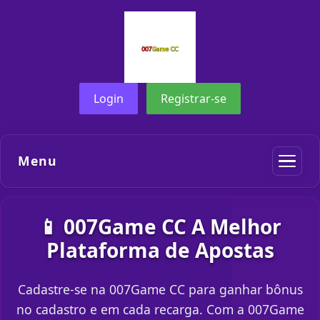
Login
Registrar-se
Menu
📱 007Game CC A Melhor
Plataforma de Apostas
Cadastre-se na 007Game CC para ganhar bônus
no cadastro e em cada recarga. Com a 007Game