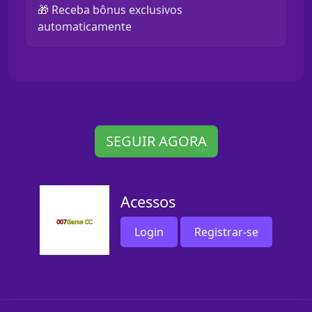
🎁 Receba bônus exclusivos
automaticamente
SEGUIR AGORA
Acessos
Login
Registrar-se