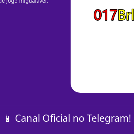
e jogo inigualável.
📱 Canal Oficial no Telegram!