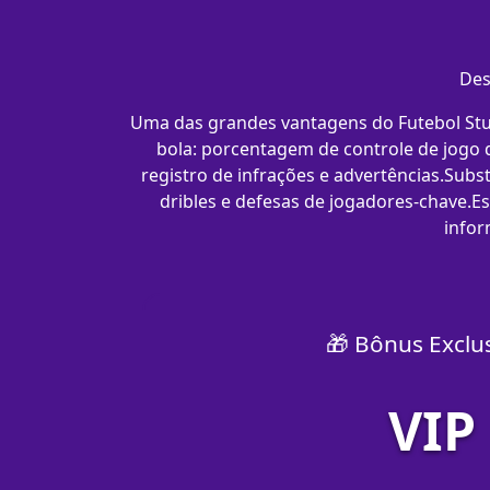
Des
Uma das grandes vantagens do Futebol Stud
bola: porcentagem de controle de jogo d
registro de infrações e advertências.Subst
dribles e defesas de jogadores-chave.
infor
🎁 Bônus Exclu
VIP