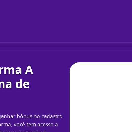
orma A
ma de
 ganhar bônus no cadastro
orma, você tem acesso a