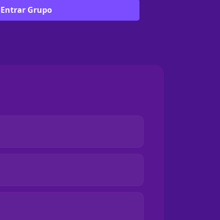
Entrar Grupo