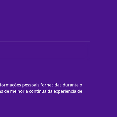
nformações pessoais fornecidas durante o
ns de melhoria contínua da experiência de