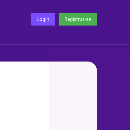
Login
Registrar-se