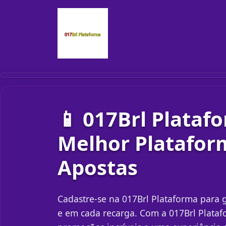
📱 017Brl Plataf
Melhor Platafor
Apostas
Cadastre-se na 017Brl Plataforma para
e em cada recarga. Com a 017Brl Plataf