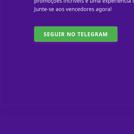
promoções incríveis e uma experiência d
Junte-se aos vencedores agora!
SEGUIR NO TELEGRAM