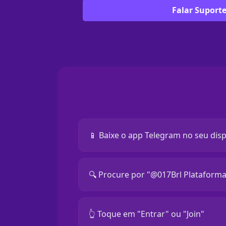
Falar Suport
📱 Baixe o app Telegram no seu disp
🔍 Procure por "@017Brl Plataforma
👆 Toque em "Entrar" ou "Join"