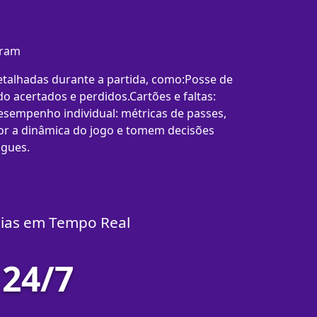
gram
etalhadas durante a partida, como:Posse de
o acertados e perdidos.Cartões e faltas:
.Desempenho individual: métricas de passes,
or a dinâmica do jogo e tomem decisões
agues.
cias em Tempo Real
24/7