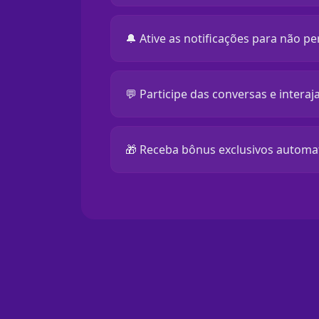
🔔 Ative as notificações para não p
💬 Participe das conversas e interaj
🎁 Receba bônus exclusivos autom