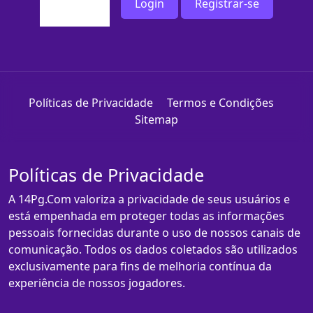
Login
Registrar-se
Políticas de Privacidade
Termos e Condições
Sitemap
Políticas de Privacidade
A 14Pg.Com valoriza a privacidade de seus usuários e
está empenhada em proteger todas as informações
pessoais fornecidas durante o uso de nossos canais de
comunicação. Todos os dados coletados são utilizados
exclusivamente para fins de melhoria contínua da
experiência de nossos jogadores.