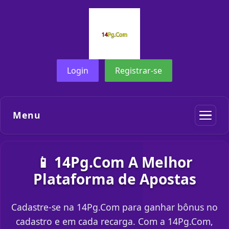
Login
Registrar-se
Menu
📱 14Pg.Com A Melhor
Plataforma de Apostas
Cadastre-se na 14Pg.Com para ganhar bônus no
cadastro e em cada recarga. Com a 14Pg.Com,