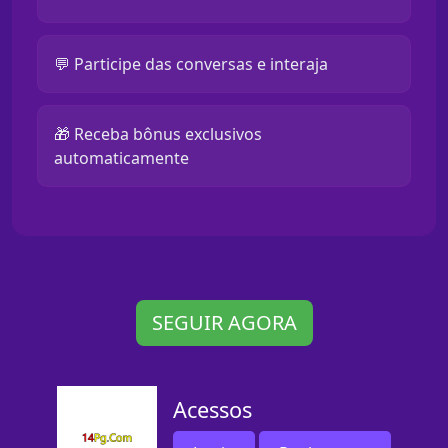
💬 Participe das conversas e interaja
🎁 Receba bônus exclusivos
automaticamente
SEGUIR AGORA
Acessos