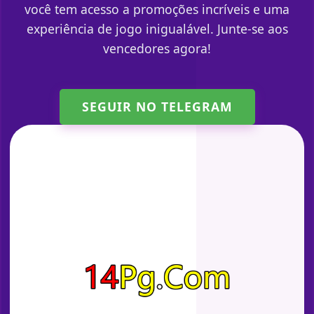
você tem acesso a promoções incríveis e uma
experiência de jogo inigualável. Junte-se aos
vencedores agora!
SEGUIR NO TELEGRAM