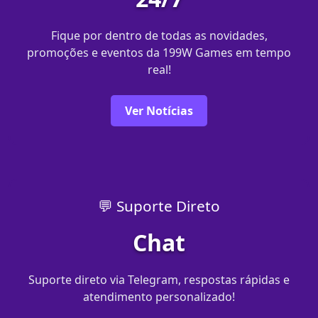
Fique por dentro de todas as novidades,
promoções e eventos da 199W Games em tempo
real!
Ver Notícias
💬 Suporte Direto
Chat
Suporte direto via Telegram, respostas rápidas e
atendimento personalizado!