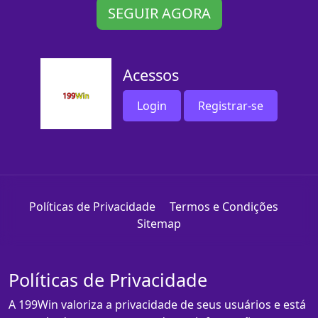
SEGUIR AGORA
Acessos
Login
Registrar-se
Políticas de Privacidade
Termos e Condições
Sitemap
Políticas de Privacidade
A 199Win valoriza a privacidade de seus usuários e está