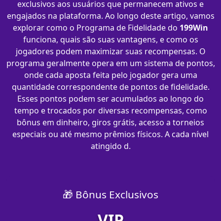
exclusivos aos usuários que permanecem ativos e
engajados na plataforma. Ao longo deste artigo, vamos
explorar como o Programa de Fidelidade do
199Win
funciona, quais são suas vantagens, e como os
jogadores podem maximizar suas recompensas. O
programa geralmente opera em um sistema de pontos,
onde cada aposta feita pelo jogador gera uma
quantidade correspondente de pontos de fidelidade.
Esses pontos podem ser acumulados ao longo do
tempo e trocados por diversas recompensas, como
bônus em dinheiro, giros grátis, acesso a torneios
especiais ou até mesmo prêmios físicos. A cada nível
atingido d.
🎁 Bônus Exclusivos
VIP