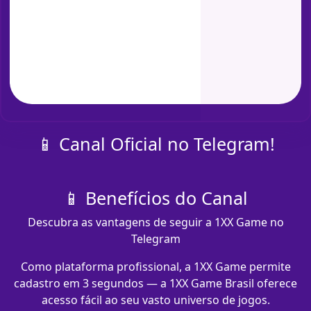
📱 Canal Oficial no Telegram!
📱 Benefícios do Canal
Descubra as vantagens de seguir a 1XX Game no
Telegram
Como plataforma profissional, a 1XX Game permite
cadastro em 3 segundos — a 1XX Game Brasil oferece
acesso fácil ao seu vasto universo de jogos.