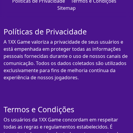
Políticas de Privacidade
Termos e Condições
Sitemap
Políticas de Privacidade
A 1XX Game valoriza a privacidade de seus usuários e
está empenhada em proteger todas as informações
pessoais fornecidas durante o uso de nossos canais de
comunicação. Todos os dados coletados são utilizados
exclusivamente para fins de melhoria contínua da
experiência de nossos jogadores.
Termos e Condições
Os usuários da 1XX Game concordam em respeitar
todas as regras e regulamentos estabelecidos. É