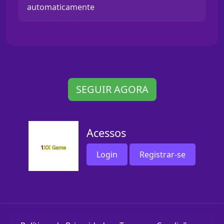
automaticamente
SEGUIR AGORA
Acessos
Login
Registrar-se