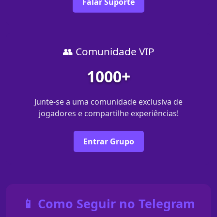
Falar Suporte
👥 Comunidade VIP
1000+
Junte-se a uma comunidade exclusiva de
jogadores e compartilhe experiências!
Entrar Grupo
📱 Como Seguir no Telegram