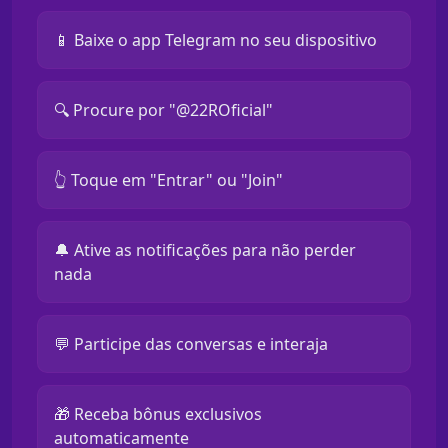
📱 Baixe o app Telegram no seu dispositivo
🔍 Procure por "@22ROficial"
👆 Toque em "Entrar" ou "Join"
🔔 Ative as notificações para não perder
nada
💬 Participe das conversas e interaja
🎁 Receba bônus exclusivos
automaticamente