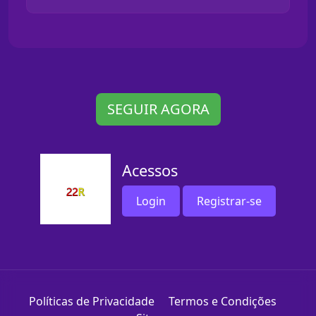
SEGUIR AGORA
Acessos
Login
Registrar-se
Políticas de Privacidade
Termos e Condições