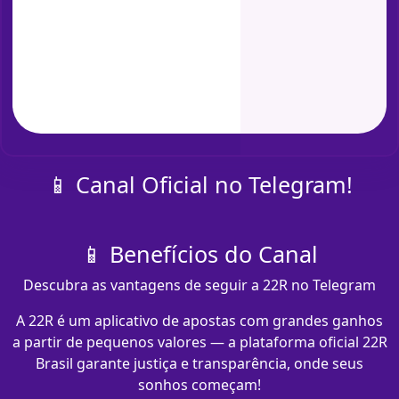
📱 Canal Oficial no Telegram!
📱 Benefícios do Canal
Descubra as vantagens de seguir a 22R no Telegram
A 22R é um aplicativo de apostas com grandes ganhos
a partir de pequenos valores — a plataforma oficial 22R
Brasil garante justiça e transparência, onde seus
sonhos começam!