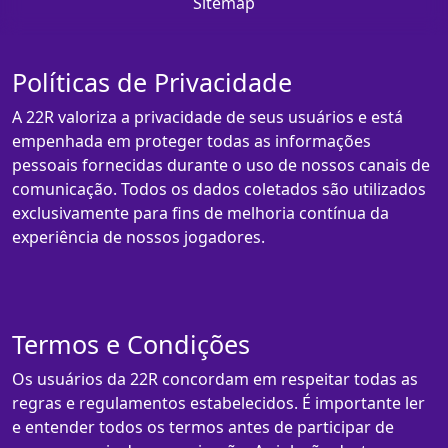
Sitemap
Políticas de Privacidade
A 22R valoriza a privacidade de seus usuários e está
empenhada em proteger todas as informações
pessoais fornecidas durante o uso de nossos canais de
comunicação. Todos os dados coletados são utilizados
exclusivamente para fins de melhoria contínua da
experiência de nossos jogadores.
Termos e Condições
Os usuários da 22R concordam em respeitar todas as
regras e regulamentos estabelecidos. É importante ler
e entender todos os termos antes de participar de