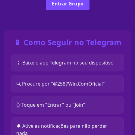
Entrar Grupo
📱 Como Seguir no Telegram
📱 Baixe o app Telegram no seu dispositivo
🔍 Procure por "@2587Win.ComOficial"
👆 Toque em "Entrar" ou "Join"
🔔 Ative as notificações para não perder
nada