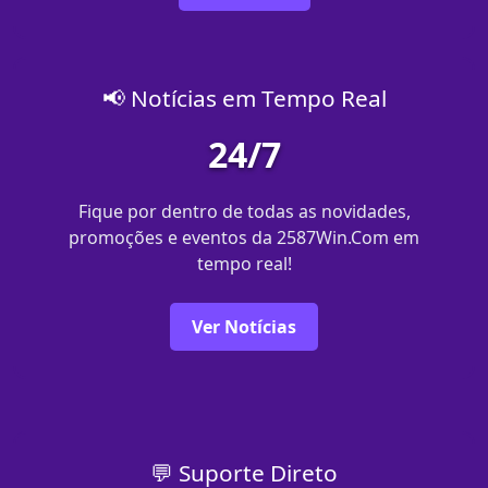
📢 Notícias em Tempo Real
24/7
Fique por dentro de todas as novidades,
promoções e eventos da 2587Win.Com em
tempo real!
Ver Notícias
💬 Suporte Direto