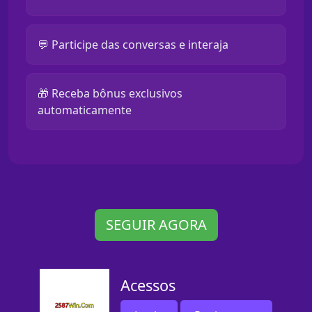
💬 Participe das conversas e interaja
🎁 Receba bônus exclusivos
automaticamente
SEGUIR AGORA
Acessos