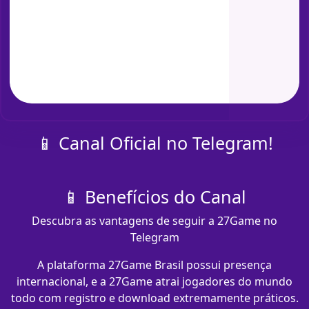
📱 Canal Oficial no Telegram!
📱 Benefícios do Canal
Descubra as vantagens de seguir a 27Game no
Telegram
A plataforma 27Game Brasil possui presença
internacional, e a 27Game atrai jogadores do mundo
todo com registro e download extremamente práticos.