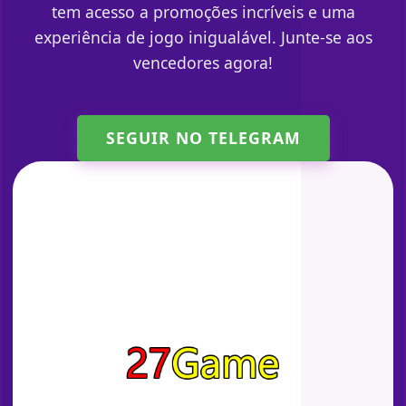
tem acesso a promoções incríveis e uma
experiência de jogo inigualável. Junte-se aos
vencedores agora!
SEGUIR NO TELEGRAM