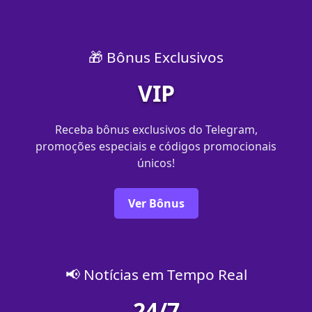
🎁 Bônus Exclusivos
VIP
Receba bônus exclusivos do Telegram,
promoções especiais e códigos promocionais
únicos!
Ver Bônus
📢 Notícias em Tempo Real
24/7