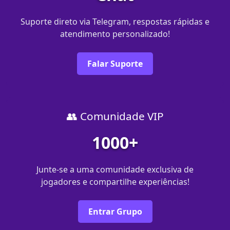
Suporte direto via Telegram, respostas rápidas e
atendimento personalizado!
Falar Suporte
👥 Comunidade VIP
1000+
Junte-se a uma comunidade exclusiva de
jogadores e compartilhe experiências!
Entrar Grupo