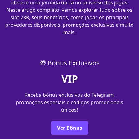
oferece uma jornada única no universo dos jogos.
Neste artigo completo, vamos explorar tudo sobre os
slot 28R, seus benefícios, como jogar, os principais
provedores disponíveis, promoções exclusivas e muito
mais.
🎁 Bônus Exclusivos
VIP
Receba bônus exclusivos do Telegram,
promoções especiais e códigos promocionais
únicos!
Ver Bônus