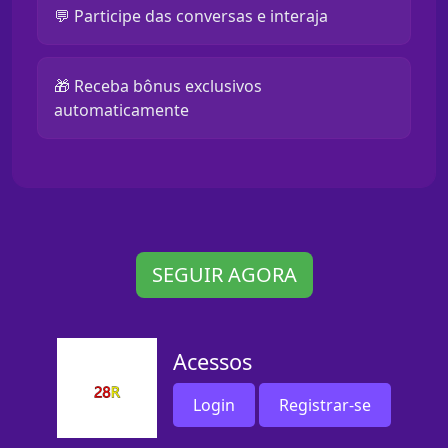
💬 Participe das conversas e interaja
🎁 Receba bônus exclusivos
automaticamente
SEGUIR AGORA
Acessos
Login
Registrar-se