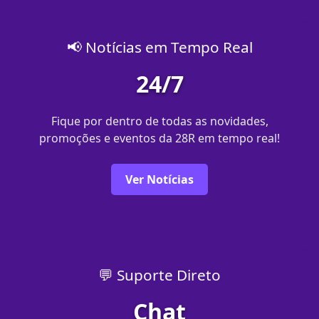
📢 Notícias em Tempo Real
24/7
Fique por dentro de todas as novidades,
promoções e eventos da 28R em tempo real!
Ver Notícias
💬 Suporte Direto
Chat