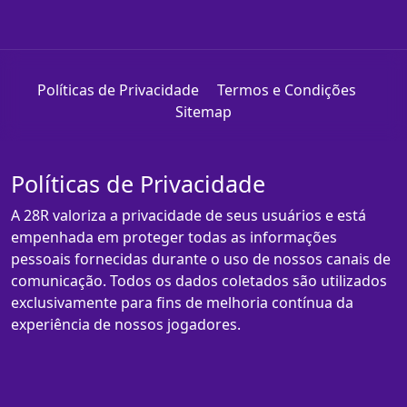
Políticas de Privacidade
Termos e Condições
Sitemap
Políticas de Privacidade
A 28R valoriza a privacidade de seus usuários e está
empenhada em proteger todas as informações
pessoais fornecidas durante o uso de nossos canais de
comunicação. Todos os dados coletados são utilizados
exclusivamente para fins de melhoria contínua da
experiência de nossos jogadores.