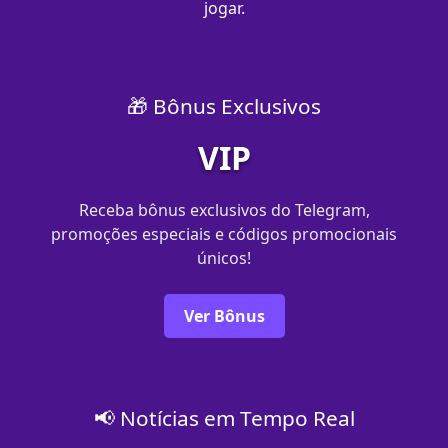
jogar.
🎁 Bônus Exclusivos
VIP
Receba bônus exclusivos do Telegram,
promoções especiais e códigos promocionais
únicos!
Ver Bônus
📢 Notícias em Tempo Real