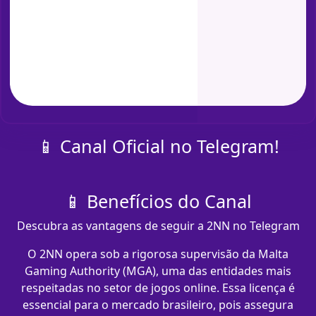
📱 Canal Oficial no Telegram!
📱 Benefícios do Canal
Descubra as vantagens de seguir a 2NN no Telegram
O 2NN opera sob a rigorosa supervisão da Malta
Gaming Authority (MGA), uma das entidades mais
respeitadas no setor de jogos online. Essa licença é
essencial para o mercado brasileiro, pois assegura