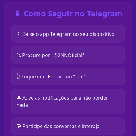
📱 Como Seguir no Telegram
📱 Baixe o app Telegram no seu dispositivo
🔍 Procure por "@2NNOficial"
👆 Toque em "Entrar" ou "Join"
🔔 Ative as notificações para não perder
nada
💬 Participe das conversas e interaja