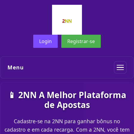
Login
Registrar-se
Menu
📱 2NN A Melhor Plataforma
de Apostas
Cadastre-se na 2NN para ganhar bônus no
cadastro e em cada recarga. Com a 2NN, você tem