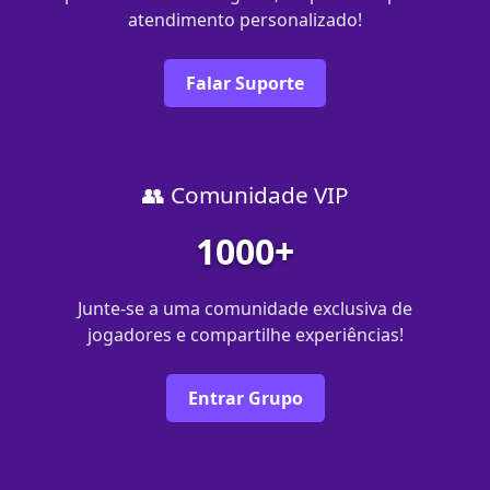
atendimento personalizado!
Falar Suporte
👥 Comunidade VIP
1000+
Junte-se a uma comunidade exclusiva de
jogadores e compartilhe experiências!
Entrar Grupo