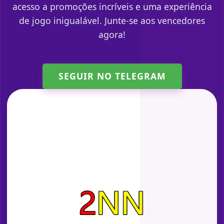
acesso a promoções incríveis e uma experiência
de jogo inigualável. Junte-se aos vencedores
agora!
SEGUIR NO TELEGRAM