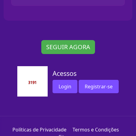
SEGUIR AGORA
Acessos
Login
Registrar-se
Políticas de Privacidade
Termos e Condições