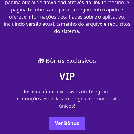
página oficial de download através do link fornecido. A
página foi otimizada para carregamento rápido e
oferece informações detalhadas sobre o aplicativo,
incluindo versão atual, tamanho do arquivo e requisitos
do sistema.
🎁 Bônus Exclusivos
VIP
Receba bônus exclusivos do Telegram,
promoções especiais e códigos promocionais
únicos!
Ver Bônus