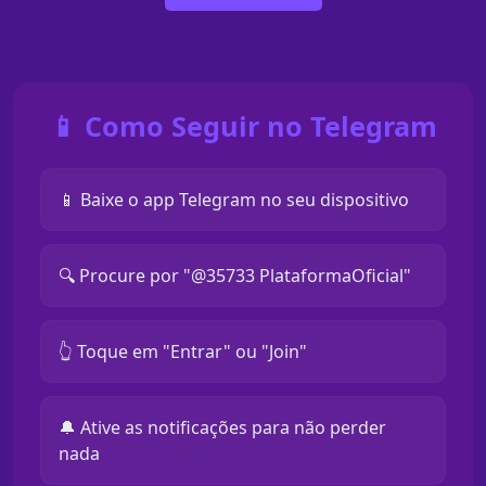
📱 Como Seguir no Telegram
📱 Baixe o app Telegram no seu dispositivo
🔍 Procure por "@35733 PlataformaOficial"
👆 Toque em "Entrar" ou "Join"
🔔 Ative as notificações para não perder
nada