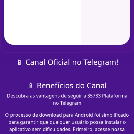
📱 Canal Oficial no Telegram!
📱 Benefícios do Canal
Descubra as vantagens de seguir a 35733 Plataforma
no Telegram
O processo de download para Android foi simplificado
para garantir que qualquer usuário possa instalar o
aplicativo sem dificuldades. Primeiro, acesse nossa