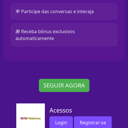
💬 Participe das conversas e interaja
🎁 Receba bônus exclusivos
automaticamente
SEGUIR AGORA
Acessos
Login
Registrar-se