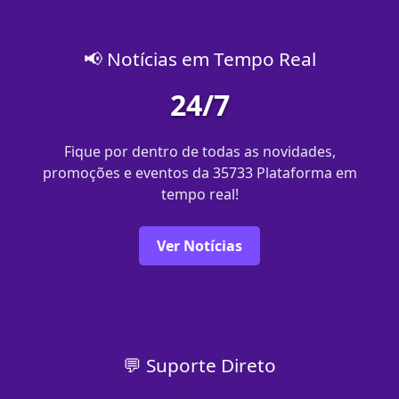
📢 Notícias em Tempo Real
24/7
Fique por dentro de todas as novidades,
promoções e eventos da 35733 Plataforma em
tempo real!
Ver Notícias
💬 Suporte Direto