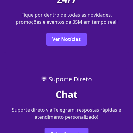
Fique por dentro de todas as novidades,
promoções e eventos da 35M em tempo real!
Ver Notícias
💬 Suporte Direto
Chat
Suporte direto via Telegram, respostas rápidas e
atendimento personalizado!