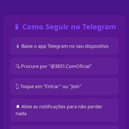
📱 Como Seguir no Telegram
📱 Baixe o app Telegram no seu dispositivo
🔍 Procure por "@3831.ComOficial"
👆 Toque em "Entrar" ou "Join"
🔔 Ative as notificações para não perder
nada