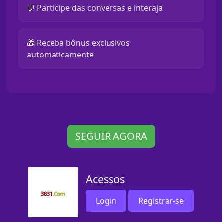
💬 Participe das conversas e interaja
🎁 Receba bônus exclusivos
automaticamente
SEGUIR AGORA
Acessos
Login
Registrar-se