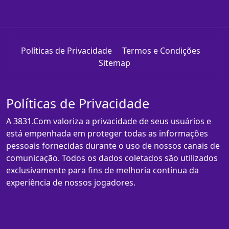
Políticas de Privacidade
Termos e Condições
Sitemap
Políticas de Privacidade
A 3831.Com valoriza a privacidade de seus usuários e
está empenhada em proteger todas as informações
pessoais fornecidas durante o uso de nossos canais de
comunicação. Todos os dados coletados são utilizados
exclusivamente para fins de melhoria contínua da
experiência de nossos jogadores.