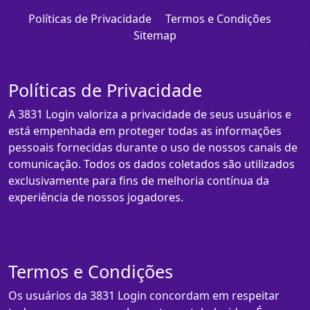
Políticas de Privacidade
Termos e Condições
Sitemap
Políticas de Privacidade
A 3831 Login valoriza a privacidade de seus usuários e
está empenhada em proteger todas as informações
pessoais fornecidas durante o uso de nossos canais de
comunicação. Todos os dados coletados são utilizados
exclusivamente para fins de melhoria contínua da
experiência de nossos jogadores.
Termos e Condições
Os usuários da 3831 Login concordam em respeitar