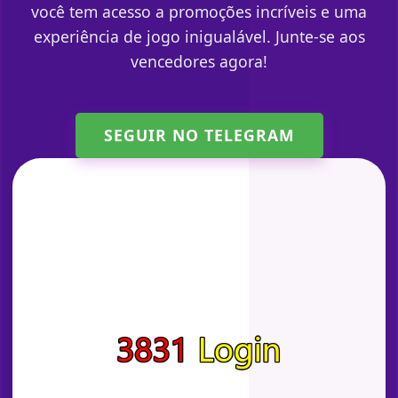
você tem acesso a promoções incríveis e uma
experiência de jogo inigualável. Junte-se aos
vencedores agora!
SEGUIR NO TELEGRAM