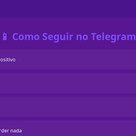
📱 Como Seguir no Telegram
ositivo
erder nada