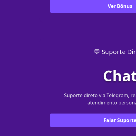
Ver Bônus
💬 Suporte Di
Cha
Suporte direto via Telegram, r
atendimento persona
Falar Suport