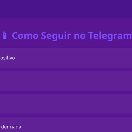
📱 Como Seguir no Telegram
ositivo
erder nada