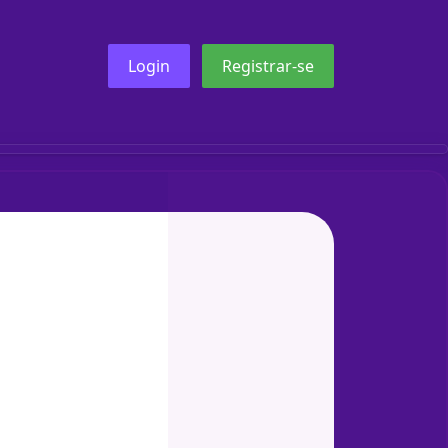
Login
Registrar-se