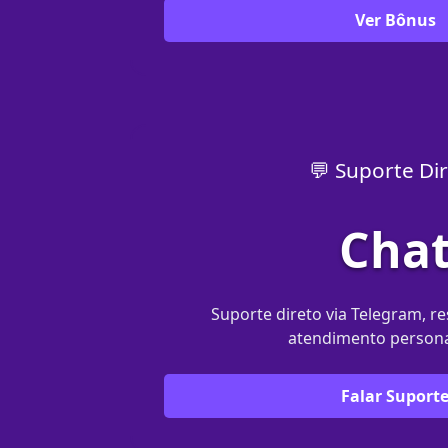
Ver Bônus
💬 Suporte Di
Cha
Suporte direto via Telegram, r
atendimento persona
Falar Suport