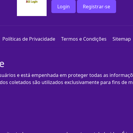
Login
Registrar-se
Políticas de Privacidade
Termos e Condições
Sitemap
de
 usuários e está empenhada em proteger todas as informaçõ
os coletados são utilizados exclusivamente para fins de m