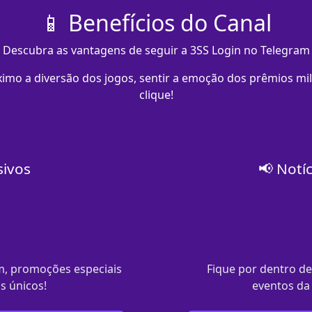
📱 Benefícios do Canal
Descubra as vantagens de seguir a 3SS Login no Telegram
ximo a diversão dos jogos, sentir a emoção dos prêmios mili
clique!
sivos
📢 Notí
m, promoções especiais
Fique por dentro d
s únicos!
eventos da