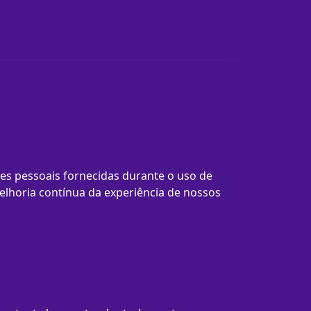
es pessoais fornecidas durante o uso de
elhoria contínua da experiência de nossos