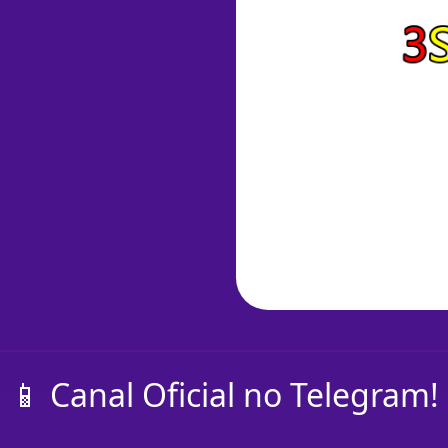
📱 Canal Oficial no Telegram!