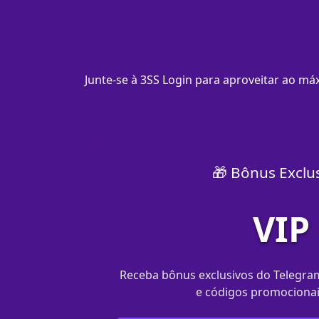
Junte-se à 3SS Login para aproveitar ao má
🎁 Bônus Exclu
VIP
Receba bônus exclusivos do Telegra
e códigos promocionai