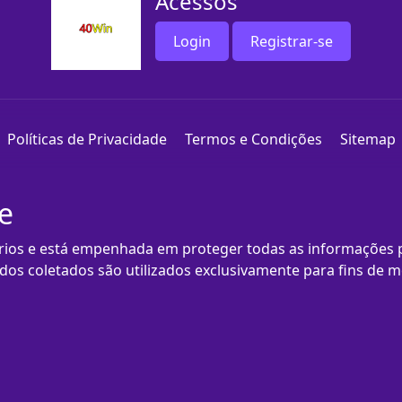
Acessos
Login
Registrar-se
Políticas de Privacidade
Termos e Condições
Sitemap
de
ários e está empenhada em proteger todas as informações 
os coletados são utilizados exclusivamente para fins de m