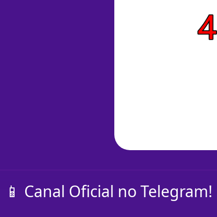
📱 Canal Oficial no Telegram!