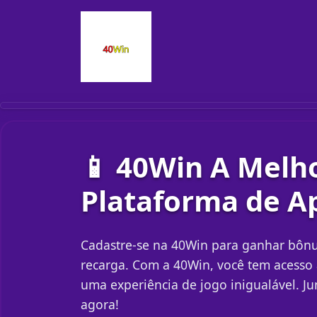
📱 40Win A Melh
Plataforma de A
Cadastre-se na 40Win para ganhar bônu
recarga. Com a 40Win, você tem acesso 
uma experiência de jogo inigualável. J
agora!