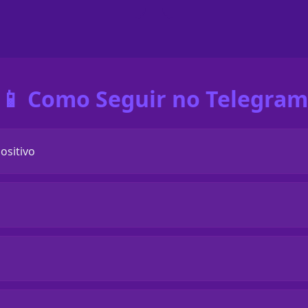
📱 Como Seguir no Telegram
ositivo