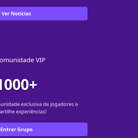
Ver Notícias
Comunidade VIP
1000+
unidade exclusiva de jogadores e
rtilhe experiências!
Entrar Grupo