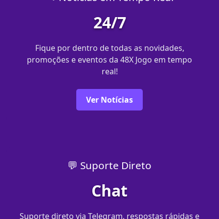
24/7
Fique por dentro de todas as novidades,
promoções e eventos da 48X Jogo em tempo
real!
Ver Notícias
💬 Suporte Direto
Chat
Suporte direto via Telegram, respostas rápidas e