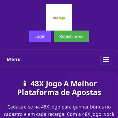
Login
Registrar-se
Menu
📱 48X Jogo A Melhor
Plataforma de Apostas
Cadastre-se na 48X Jogo para ganhar bônus no
cadastro e em cada recarga. Com a 48X Jogo, você