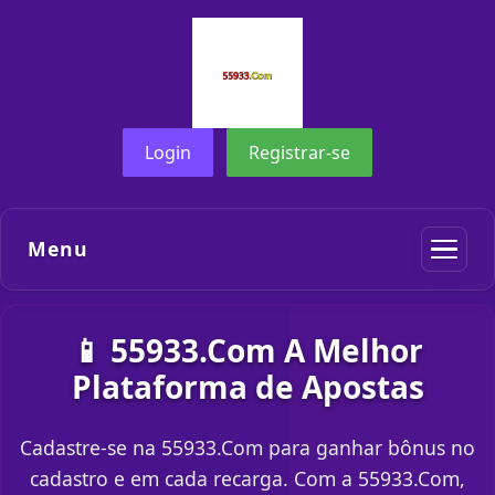
Login
Registrar-se
Menu
📱 55933.Com A Melhor
Plataforma de Apostas
Cadastre-se na 55933.Com para ganhar bônus no
cadastro e em cada recarga. Com a 55933.Com,