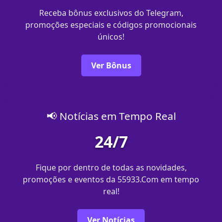
Receba bônus exclusivos do Telegram,
promoções especiais e códigos promocionais
únicos!
Ver Bônus
📢 Notícias em Tempo Real
24/7
Fique por dentro de todas as novidades,
promoções e eventos da 55933.Com em tempo
real!
Ver Notícias