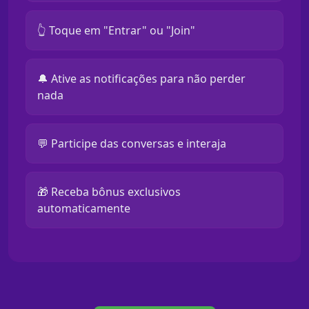
👆 Toque em "Entrar" ou "Join"
🔔 Ative as notificações para não perder
nada
💬 Participe das conversas e interaja
🎁 Receba bônus exclusivos
automaticamente