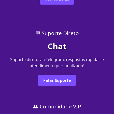
💬 Suporte Direto
Chat
Suporte direto via Telegram, respostas rápidas e
atendimento personalizado!
Falar Suporte
👥 Comunidade VIP