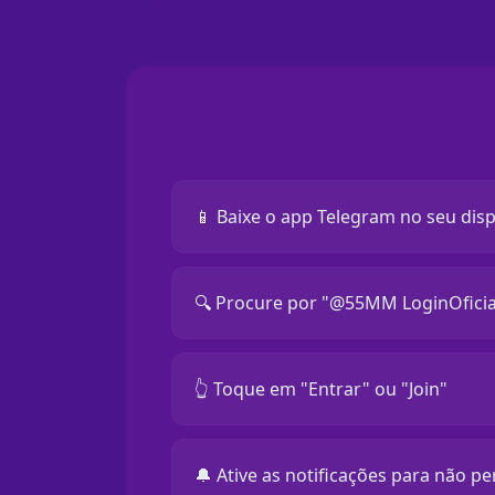
📱 Baixe o app Telegram no seu disp
🔍 Procure por "@55MM LoginOficia
👆 Toque em "Entrar" ou "Join"
🔔 Ative as notificações para não p