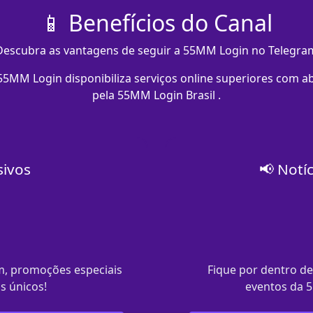
📱 Benefícios do Canal
Descubra as vantagens de seguir a 55MM Login no Telegra
 55MM Login disponibiliza serviços online superiores com ab
pela 55MM Login Brasil .
sivos
📢 Notí
m, promoções especiais
Fique por dentro d
s únicos!
eventos da 