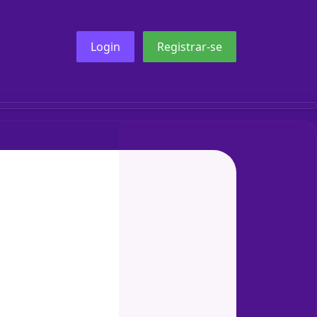
Login
Registrar-se