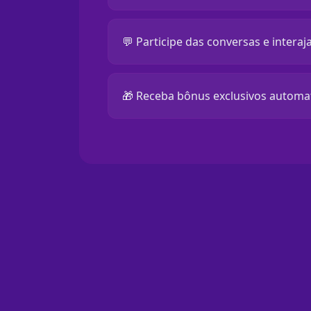
💬 Participe das conversas e interaj
🎁 Receba bônus exclusivos autom