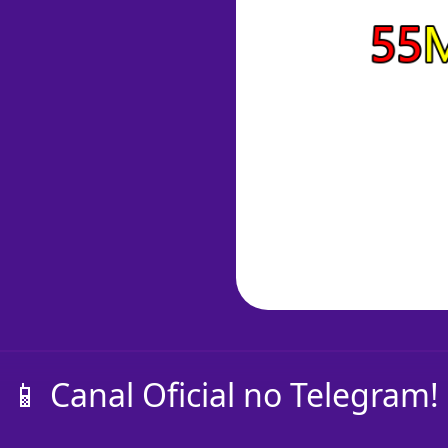
📱 Canal Oficial no Telegram!