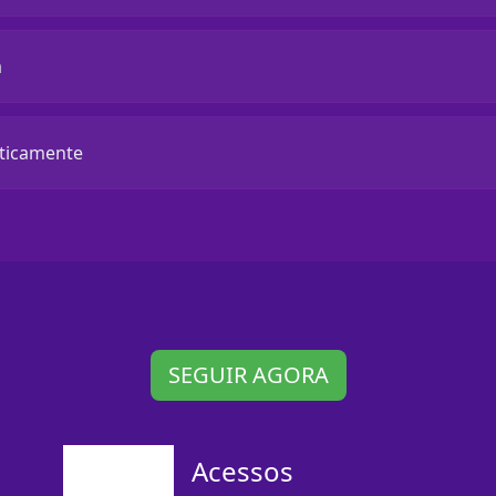
a
aticamente
SEGUIR AGORA
Acessos