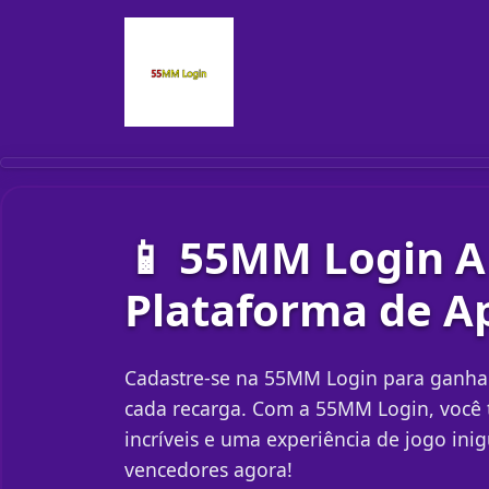
📱 55MM Login A
Plataforma de A
Cadastre-se na 55MM Login para ganha
cada recarga. Com a 55MM Login, você
incríveis e uma experiência de jogo inig
vencedores agora!