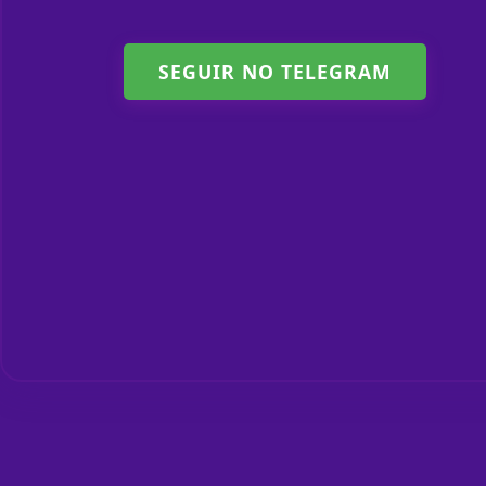
SEGUIR NO TELEGRAM