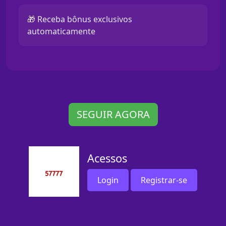
🎁 Receba bônus exclusivos
automaticamente
SEGUIR AGORA
Acessos
Login
Registrar-se