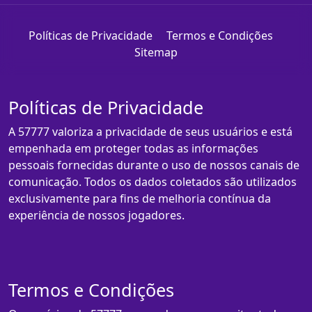
Políticas de Privacidade
Termos e Condições
Sitemap
Políticas de Privacidade
A 57777 valoriza a privacidade de seus usuários e está
empenhada em proteger todas as informações
pessoais fornecidas durante o uso de nossos canais de
comunicação. Todos os dados coletados são utilizados
exclusivamente para fins de melhoria contínua da
experiência de nossos jogadores.
Termos e Condições