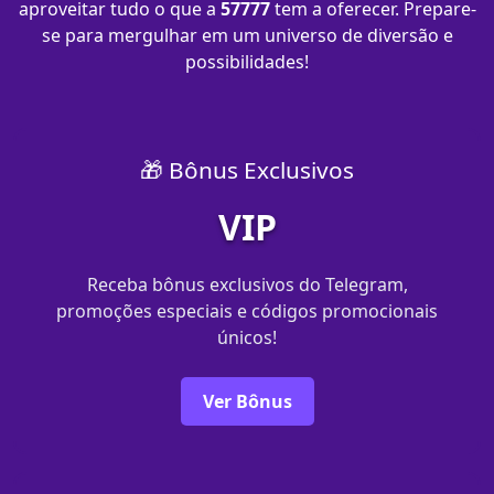
aproveitar tudo o que a
57777
tem a oferecer. Prepare-
se para mergulhar em um universo de diversão e
possibilidades!
🎁 Bônus Exclusivos
VIP
Receba bônus exclusivos do Telegram,
promoções especiais e códigos promocionais
únicos!
Ver Bônus