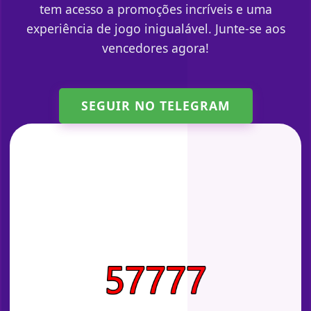
tem acesso a promoções incríveis e uma
experiência de jogo inigualável. Junte-se aos
vencedores agora!
SEGUIR NO TELEGRAM