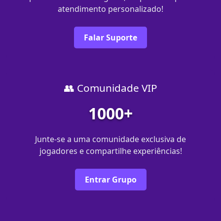
atendimento personalizado!
Falar Suporte
👥 Comunidade VIP
1000+
Junte-se a uma comunidade exclusiva de
jogadores e compartilhe experiências!
Entrar Grupo