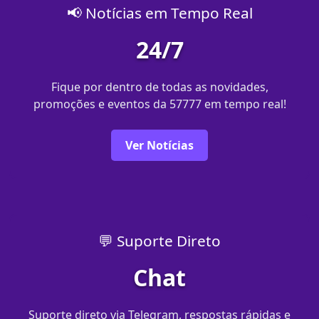
📢 Notícias em Tempo Real
24/7
Fique por dentro de todas as novidades,
promoções e eventos da 57777 em tempo real!
Ver Notícias
💬 Suporte Direto
Chat
Suporte direto via Telegram, respostas rápidas e