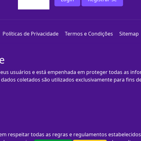
Políticas de Privacidade
Termos e Condições
Sitemap
de
 seus usuários e está empenhada em proteger todas as inf
dados coletados são utilizados exclusivamente para fins d
 respeitar todas as regras e regulamentos estabelecidos.