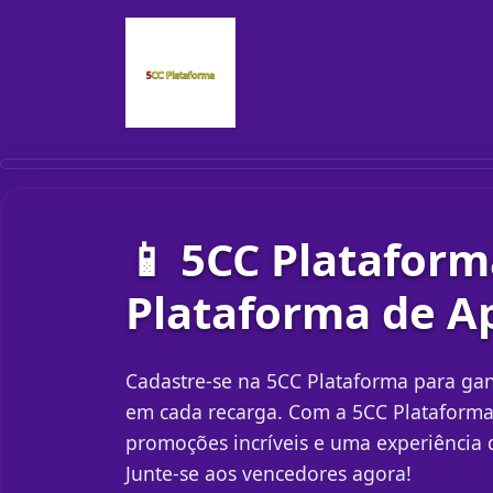
📱 5CC Platafor
Plataforma de A
Cadastre-se na 5CC Plataforma para ga
em cada recarga. Com a 5CC Plataforma
promoções incríveis e uma experiência d
Junte-se aos vencedores agora!