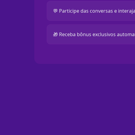
💬 Participe das conversas e interaj
🎁 Receba bônus exclusivos autom