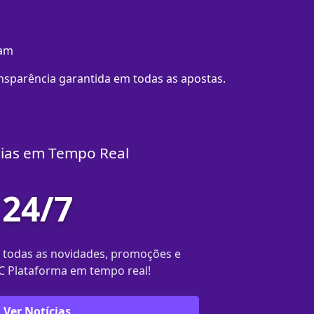
ram
nsparência garantida em todas as apostas.
cias em Tempo Real
24/7
e todas as novidades, promoções e
C Plataforma em tempo real!
Ver Notícias