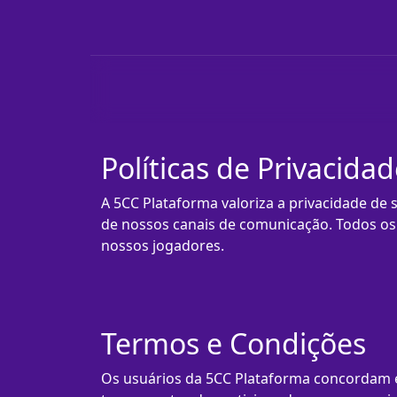
Políticas de Privacida
A 5CC Plataforma valoriza a privacidade de
de nossos canais de comunicação. Todos os 
nossos jogadores.
Termos e Condições
Os usuários da 5CC Plataforma concordam em