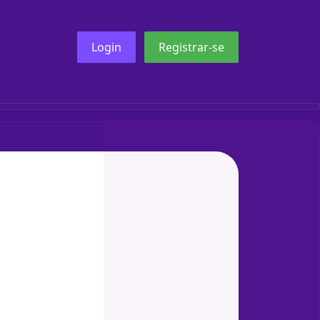
Login
Registrar-se