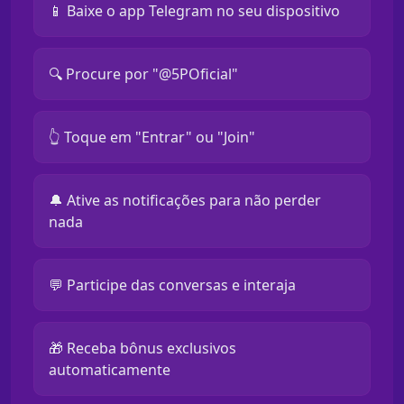
📱 Baixe o app Telegram no seu dispositivo
🔍 Procure por "@5POficial"
👆 Toque em "Entrar" ou "Join"
🔔 Ative as notificações para não perder
nada
💬 Participe das conversas e interaja
🎁 Receba bônus exclusivos
automaticamente