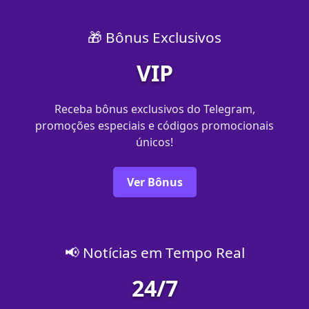
🎁 Bônus Exclusivos
VIP
Receba bônus exclusivos do Telegram,
promoções especiais e códigos promocionais
únicos!
Ver Bônus
📢 Notícias em Tempo Real
24/7