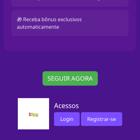
🎁 Receba bônus exclusivos
automaticamente
SEGUIR AGORA
Acessos
Login
Registrar-se