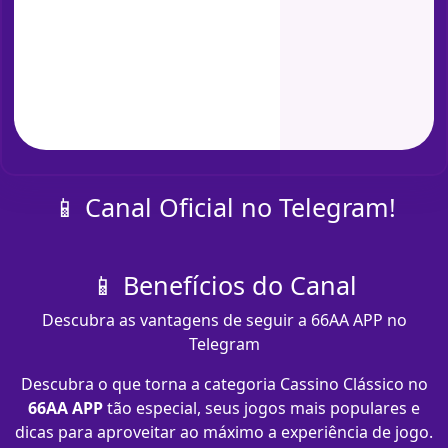
📱 Canal Oficial no Telegram!
📱 Benefícios do Canal
Descubra as vantagens de seguir a 66AA APP no
Telegram
Descubra o que torna a categoria Cassino Clássico no
66AA APP
tão especial, seus jogos mais populares e
dicas para aproveitar ao máximo a experiência de jogo.