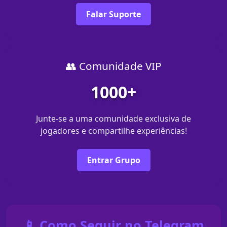
Falar Suporte
👥 Comunidade VIP
1000+
Junte-se a uma comunidade exclusiva de
jogadores e compartilhe experiências!
Entrar Grupo
📱 Como Seguir no Telegram