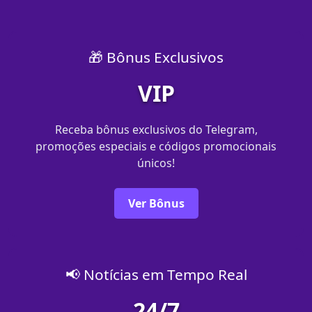
🎁 Bônus Exclusivos
VIP
Receba bônus exclusivos do Telegram,
promoções especiais e códigos promocionais
únicos!
Ver Bônus
📢 Notícias em Tempo Real
24/7