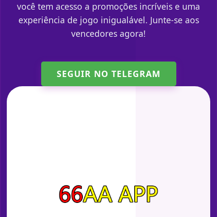
você tem acesso a promoções incríveis e uma
experiência de jogo inigualável. Junte-se aos
vencedores agora!
SEGUIR NO TELEGRAM