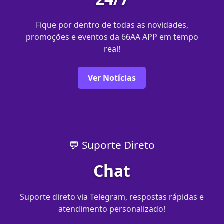
Fique por dentro de todas as novidades,
promoções e eventos da 66AA APP em tempo
real!
Ver Notícias
💬 Suporte Direto
Chat
Suporte direto via Telegram, respostas rápidas e
atendimento personalizado!