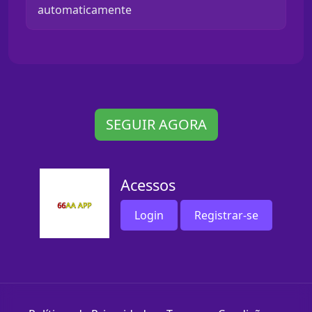
automaticamente
SEGUIR AGORA
Acessos
Login
Registrar-se