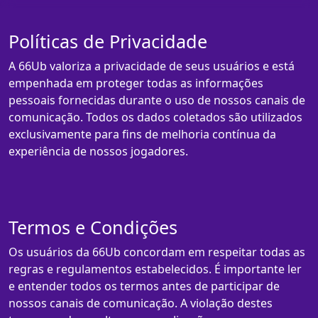
Políticas de Privacidade
A 66Ub valoriza a privacidade de seus usuários e está
empenhada em proteger todas as informações
pessoais fornecidas durante o uso de nossos canais de
comunicação. Todos os dados coletados são utilizados
exclusivamente para fins de melhoria contínua da
experiência de nossos jogadores.
Termos e Condições
Os usuários da 66Ub concordam em respeitar todas as
regras e regulamentos estabelecidos. É importante ler
e entender todos os termos antes de participar de
nossos canais de comunicação. A violação destes