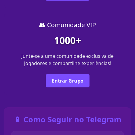
👥 Comunidade VIP
1000+
Junte-se a uma comunidade exclusiva de
jogadores e compartilhe experiências!
Entrar Grupo
📱 Como Seguir no Telegram