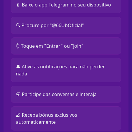
📱 Baixe o app Telegram no seu dispositivo
🔍 Procure por "@66UbOficial"
👆 Toque em "Entrar" ou "Join"
🔔 Ative as notificações para não perder
nada
💬 Participe das conversas e interaja
🎁 Receba bônus exclusivos
automaticamente