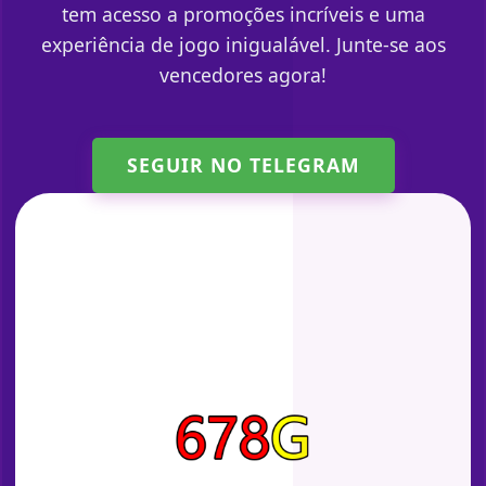
tem acesso a promoções incríveis e uma
experiência de jogo inigualável. Junte-se aos
vencedores agora!
SEGUIR NO TELEGRAM