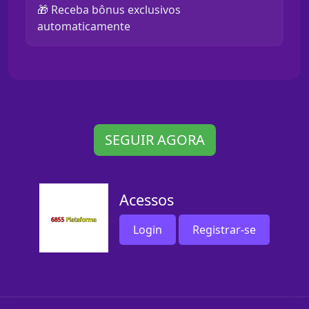
🎁 Receba bônus exclusivos
automaticamente
SEGUIR AGORA
Acessos
Login
Registrar-se