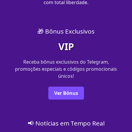
com total liberdade.
🎁 Bônus Exclusivos
VIP
Receba bônus exclusivos do Telegram,
promoções especiais e códigos promocionais
únicos!
Ver Bônus
📢 Notícias em Tempo Real