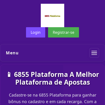
Login
Registrar-se
Menu
📱 6855 Plataforma A Melhor
Plataforma de Apostas
Cadastre-se na 6855 Plataforma para ganhar
bônus no cadastro e em cada recarga. Com a