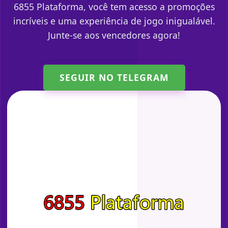
6855 Plataforma, você tem acesso a promoções
incríveis e uma experiência de jogo inigualável.
Junte-se aos vencedores agora!
SEGUIR NO TELEGRAM