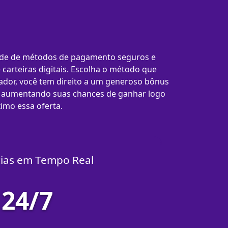
de de métodos de pagamento seguros e
 carteiras digitais. Escolha o método que
ador, você tem direito a um generoso bônus
s, aumentando suas chances de ganhar logo
ximo essa oferta.
cias em Tempo Real
24/7