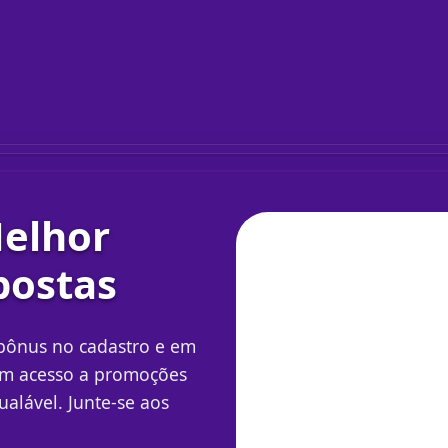
Melhor
postas
bônus no cadastro e em
em acesso a promoções
ualável. Junte-se aos