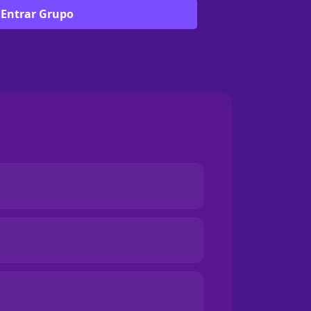
Entrar Grupo