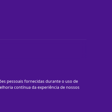
ões pessoais fornecidas durante o uso de
elhoria contínua da experiência de nossos