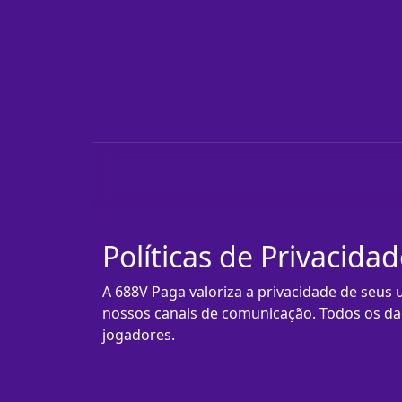
Políticas de Privacida
A 688V Paga valoriza a privacidade de seus
nossos canais de comunicação. Todos os dad
jogadores.