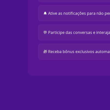
🔔 Ative as notificações para não p
💬 Participe das conversas e interaj
🎁 Receba bônus exclusivos autom