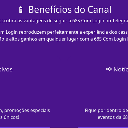
📱 Benefícios do Canal
escubra as vantagens de seguir a 68S Com Login no Telegr
m Login reproduzem perfeitamente a experiência dos cassi
o e altos ganhos em qualquer lugar com a 68S Com Login Br
sivos
📢 Notí
m, promoções especiais
Fique por dentro d
s únicos!
eventos da 68