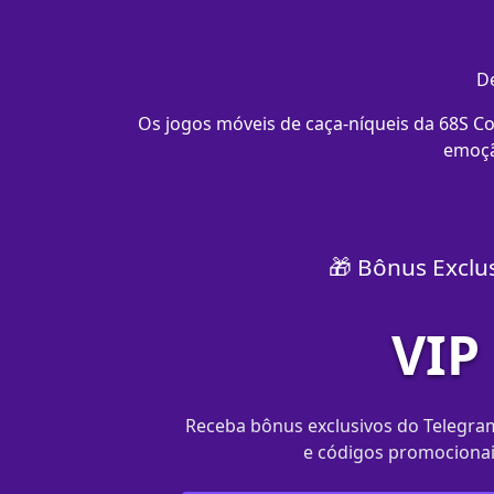
D
Os jogos móveis de caça-níqueis da 68S Co
emoçã
🎁 Bônus Exclu
VIP
Receba bônus exclusivos do Telegra
e códigos promocionai