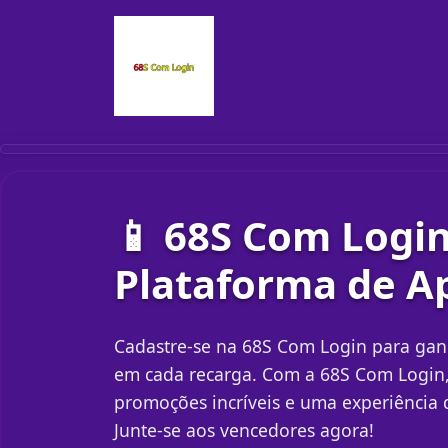
📱 68S Com Logi
Plataforma de A
Cadastre-se na 68S Com Login para gan
em cada recarga. Com a 68S Com Login,
promoções incríveis e uma experiência d
Junte-se aos vencedores agora!