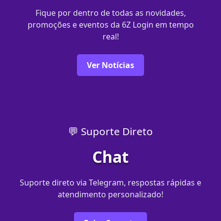
Fique por dentro de todas as novidades,
promoções e eventos da 6Z Login em tempo
real!
Ver Notícias
💬 Suporte Direto
Chat
Suporte direto via Telegram, respostas rápidas e
atendimento personalizado!