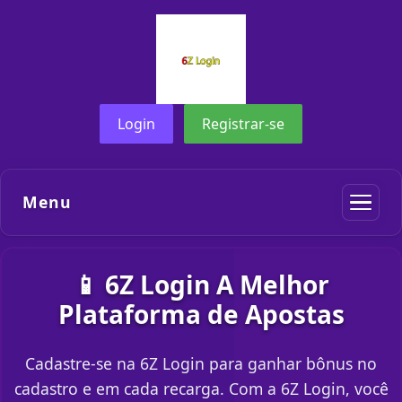
Login
Registrar-se
Menu
📱 6Z Login A Melhor
Plataforma de Apostas
Cadastre-se na 6Z Login para ganhar bônus no
cadastro e em cada recarga. Com a 6Z Login, você