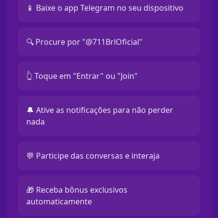
📱 Baixe o app Telegram no seu dispositivo
🔍 Procure por "@711BrlOficial"
👆 Toque em "Entrar" ou "Join"
🔔 Ative as notificações para não perder
nada
💬 Participe das conversas e interaja
🎁 Receba bônus exclusivos
automaticamente