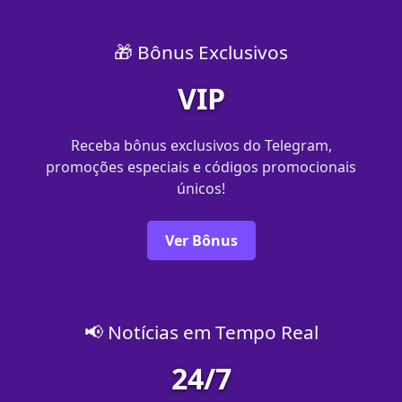
🎁 Bônus Exclusivos
VIP
Receba bônus exclusivos do Telegram,
promoções especiais e códigos promocionais
únicos!
Ver Bônus
📢 Notícias em Tempo Real
24/7