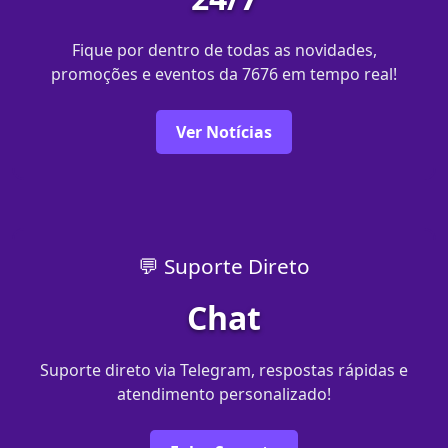
Fique por dentro de todas as novidades,
promoções e eventos da 7676 em tempo real!
Ver Notícias
💬 Suporte Direto
Chat
Suporte direto via Telegram, respostas rápidas e
atendimento personalizado!