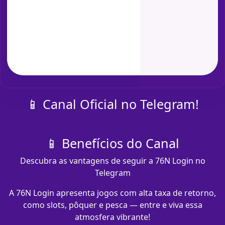
📱 Canal Oficial no Telegram!
📱 Benefícios do Canal
Descubra as vantagens de seguir a 76N Login no
Telegram
A 76N Login apresenta jogos com alta taxa de retorno,
como slots, pôquer e pesca — entre e viva essa
atmosfera vibrante!