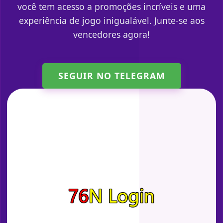
você tem acesso a promoções incríveis e uma
experiência de jogo inigualável. Junte-se aos
vencedores agora!
SEGUIR NO TELEGRAM