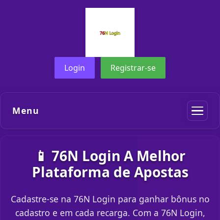
Login
Registrar-se
Menu
📱 76N Login A Melhor
Plataforma de Apostas
Cadastre-se na 76N Login para ganhar bônus no
cadastro e em cada recarga. Com a 76N Login,