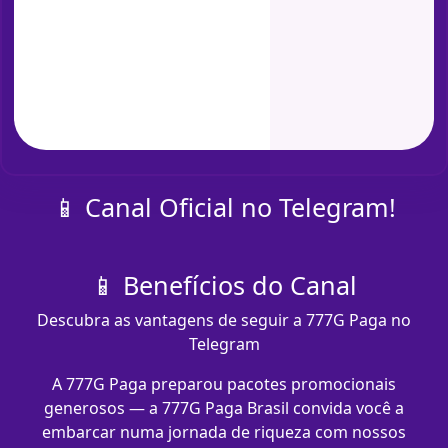
📱 Canal Oficial no Telegram!
📱 Benefícios do Canal
Descubra as vantagens de seguir a 777G Paga no
Telegram
A 777G Paga preparou pacotes promocionais
generosos — a 777G Paga Brasil convida você a
embarcar numa jornada de riqueza com nossos