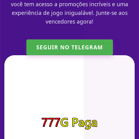
você tem acesso a promoções incríveis e uma
experiência de jogo inigualável. Junte-se aos
vencedores agora!
SEGUIR NO TELEGRAM