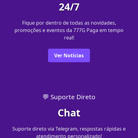
24/7
Fique por dentro de todas as novidades,
promoções e eventos da 777G Paga em tempo
real!
Ver Notícias
💬 Suporte Direto
Chat
Suporte direto via Telegram, respostas rápidas e
atendimento personalizado!