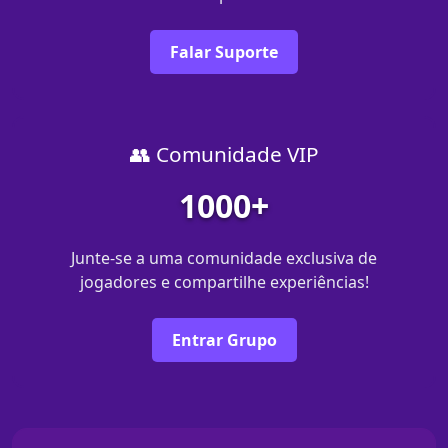
Falar Suporte
👥 Comunidade VIP
1000+
Junte-se a uma comunidade exclusiva de
jogadores e compartilhe experiências!
Entrar Grupo