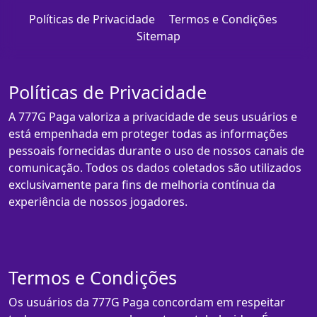
Políticas de Privacidade
Termos e Condições
Sitemap
Políticas de Privacidade
A 777G Paga valoriza a privacidade de seus usuários e
está empenhada em proteger todas as informações
pessoais fornecidas durante o uso de nossos canais de
comunicação. Todos os dados coletados são utilizados
exclusivamente para fins de melhoria contínua da
experiência de nossos jogadores.
Termos e Condições
Os usuários da 777G Paga concordam em respeitar