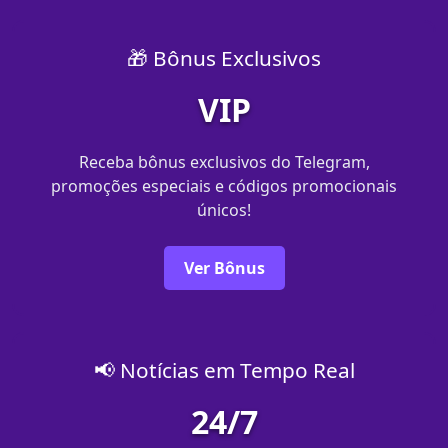
🎁 Bônus Exclusivos
VIP
Receba bônus exclusivos do Telegram,
promoções especiais e códigos promocionais
únicos!
Ver Bônus
📢 Notícias em Tempo Real
24/7