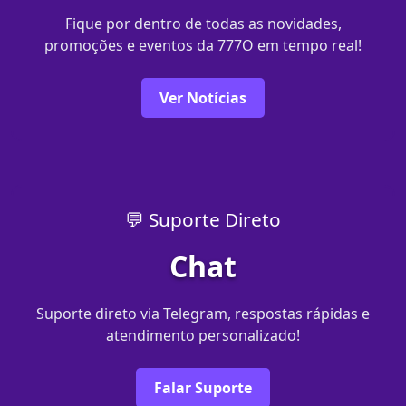
Fique por dentro de todas as novidades,
promoções e eventos da 777O em tempo real!
Ver Notícias
💬 Suporte Direto
Chat
Suporte direto via Telegram, respostas rápidas e
atendimento personalizado!
Falar Suporte