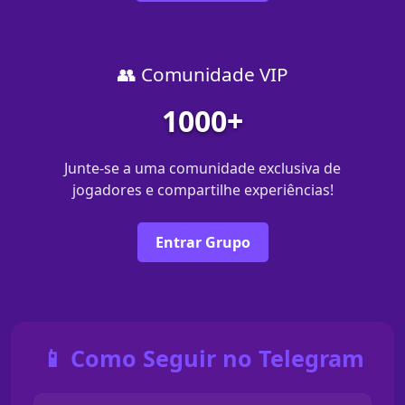
👥 Comunidade VIP
1000+
Junte-se a uma comunidade exclusiva de
jogadores e compartilhe experiências!
Entrar Grupo
📱 Como Seguir no Telegram