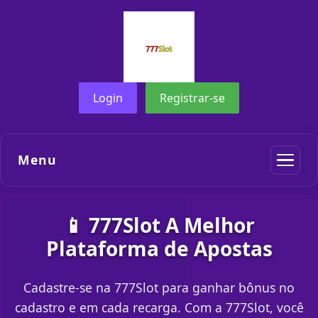
Login
Registrar-se
Menu
📱 777Slot A Melhor
Plataforma de Apostas
Cadastre-se na 777Slot para ganhar bônus no
cadastro e em cada recarga. Com a 777Slot, você