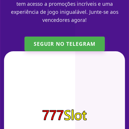
tem acesso a promoções incríveis e uma
experiência de jogo inigualável. Junte-se aos
vencedores agora!
SEGUIR NO TELEGRAM