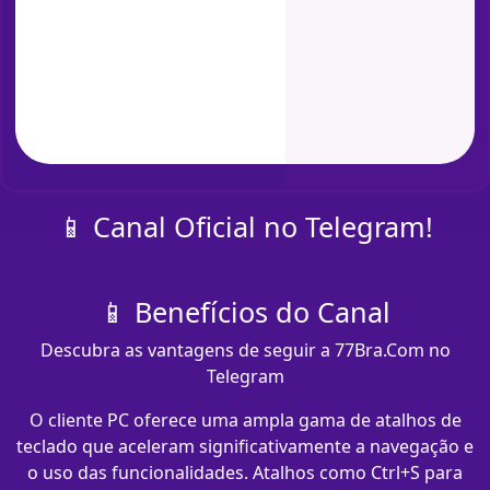
📱 Canal Oficial no Telegram!
📱 Benefícios do Canal
Descubra as vantagens de seguir a 77Bra.Com no
Telegram
O cliente PC oferece uma ampla gama de atalhos de
teclado que aceleram significativamente a navegação e
o uso das funcionalidades. Atalhos como Ctrl+S para