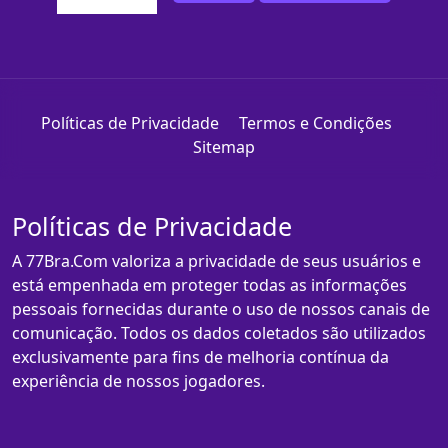
Políticas de Privacidade
Termos e Condições
Sitemap
Políticas de Privacidade
A 77Bra.Com valoriza a privacidade de seus usuários e
está empenhada em proteger todas as informações
pessoais fornecidas durante o uso de nossos canais de
comunicação. Todos os dados coletados são utilizados
exclusivamente para fins de melhoria contínua da
experiência de nossos jogadores.