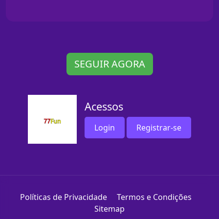
SEGUIR AGORA
Acessos
Login
Registrar-se
Políticas de Privacidade
Termos e Condições
Sitemap