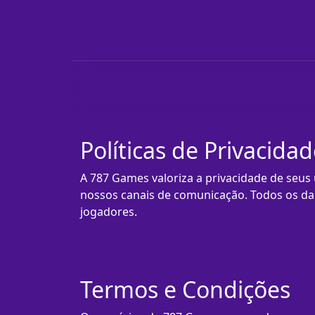
Políticas de Privacida
A 787 Games valoriza a privacidade de seu
nossos canais de comunicação. Todos os dad
jogadores.
Termos e Condições