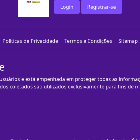
Login
Registrar-se
Políticas de Privacidade
Termos e Condições
Sitemap
de
s usuários e está empenhada em proteger todas as informaç
os coletados são utilizados exclusivamente para fins de m