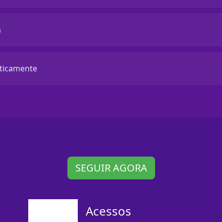
a
aticamente
SEGUIR AGORA
Acessos