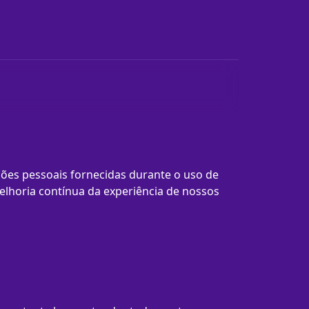
ões pessoais fornecidas durante o uso de
elhoria contínua da experiência de nossos