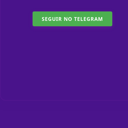
SEGUIR NO TELEGRAM