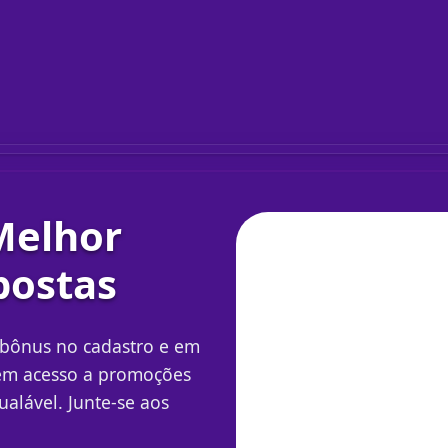
Melhor
postas
 bônus no cadastro e em
tem acesso a promoções
ualável. Junte-se aos