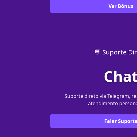
Ver Bônus
💬 Suporte Di
Cha
Suporte direto via Telegram, r
atendimento persona
Falar Suport