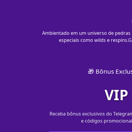
Ambientado em um universo de pedras pr
especiais como wilds e respins.G
🎁 Bônus Exclu
VIP
Receba bônus exclusivos do Telegra
e códigos promocionai