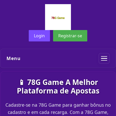
Login
Registrar-se
Menu
📱 78G Game A Melhor
Plataforma de Apostas
Cadastre-se na 78G Game para ganhar bônus no
cadastro e em cada recarga. Com a 78G Game,