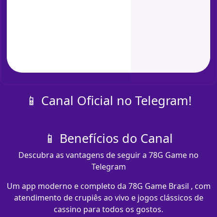
📱 Canal Oficial no Telegram!
📱 Benefícios do Canal
Descubra as vantagens de seguir a 78G Game no
Telegram
Um app moderno e completo da 78G Game Brasil , com
atendimento de crupiês ao vivo e jogos clássicos de
cassino para todos os gostos.