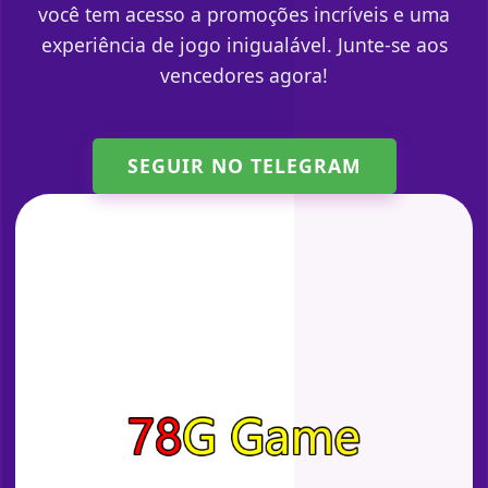
você tem acesso a promoções incríveis e uma
experiência de jogo inigualável. Junte-se aos
vencedores agora!
SEGUIR NO TELEGRAM