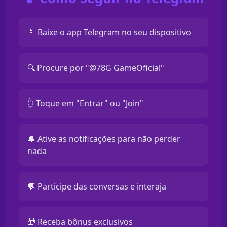
📱 Baixe o app Telegram no seu dispositivo
🔍 Procure por "@78G GameOficial"
👆 Toque em "Entrar" ou "Join"
🔔 Ative as notificações para não perder
nada
💬 Participe das conversas e interaja
🎁 Receba bônus exclusivos