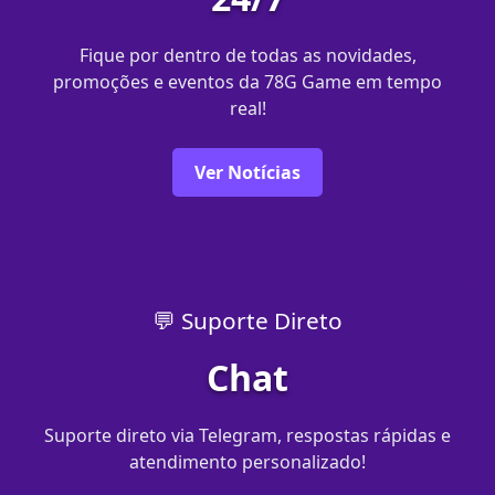
Fique por dentro de todas as novidades,
promoções e eventos da 78G Game em tempo
real!
Ver Notícias
💬 Suporte Direto
Chat
Suporte direto via Telegram, respostas rápidas e
atendimento personalizado!