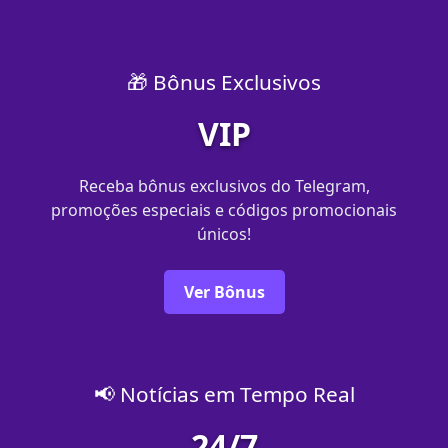
🎁 Bônus Exclusivos
VIP
Receba bônus exclusivos do Telegram,
promoções especiais e códigos promocionais
únicos!
Ver Bônus
📢 Notícias em Tempo Real
24/7