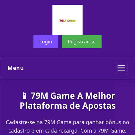
Login
Registrar-se
Menu
📱 79M Game A Melhor
Plataforma de Apostas
Cadastre-se na 79M Game para ganhar bônus no
cadastro e em cada recarga. Com a 79M Game,