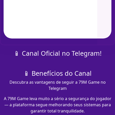
📱 Canal Oficial no Telegram!
📱 Benefícios do Canal
Descubra as vantagens de seguir a 79M Game no
Telegram
A 79M Game leva muito a sério a segurança do jogador
— a plataforma segue melhorando seus sistemas para
garantir total tranquilidade.