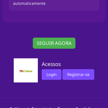
automaticamente
SEGUIR AGORA
Acessos
Login
Registrar-se