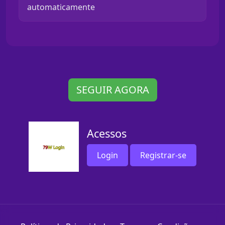
automaticamente
SEGUIR AGORA
Acessos
Login
Registrar-se