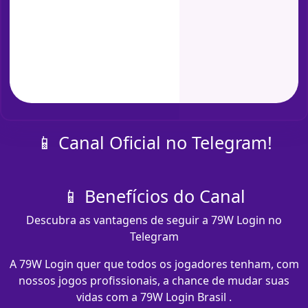
📱 Canal Oficial no Telegram!
📱 Benefícios do Canal
Descubra as vantagens de seguir a 79W Login no
Telegram
A 79W Login quer que todos os jogadores tenham, com
nossos jogos profissionais, a chance de mudar suas
vidas com a 79W Login Brasil .