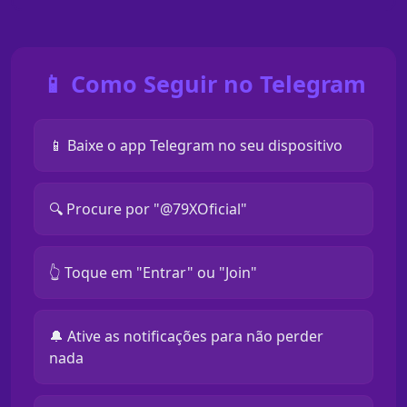
📱 Como Seguir no Telegram
📱 Baixe o app Telegram no seu dispositivo
🔍 Procure por "@79XOficial"
👆 Toque em "Entrar" ou "Join"
🔔 Ative as notificações para não perder
nada