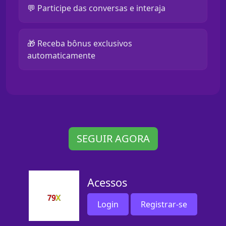
💬 Participe das conversas e interaja
🎁 Receba bônus exclusivos
automaticamente
SEGUIR AGORA
Acessos
Login
Registrar-se