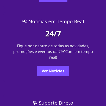
📢 Notícias em Tempo Real
24/7
Fique por dentro de todas as novidades,
promoções e eventos da 79Y.Com em tempo
real!
Ver Notícias
💬 Suporte Direto