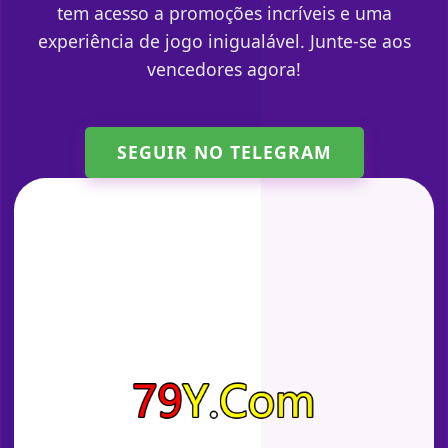
tem acesso a promoções incríveis e uma
experiência de jogo inigualável. Junte-se aos
vencedores agora!
SEGUIR NO TELEGRAM