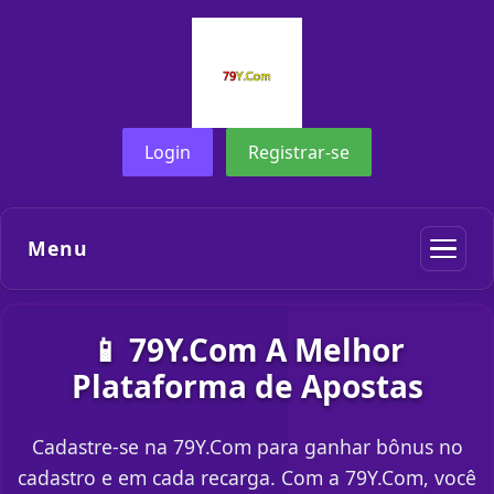
Login
Registrar-se
Menu
📱 79Y.Com A Melhor
Plataforma de Apostas
Cadastre-se na 79Y.Com para ganhar bônus no
cadastro e em cada recarga. Com a 79Y.Com, você