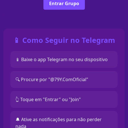
Entrar Grupo
📱 Como Seguir no Telegram
📱 Baixe o app Telegram no seu dispositivo
🔍 Procure por "@79Y.ComOficial"
👆 Toque em "Entrar" ou "Join"
🔔 Ative as notificações para não perder
nada