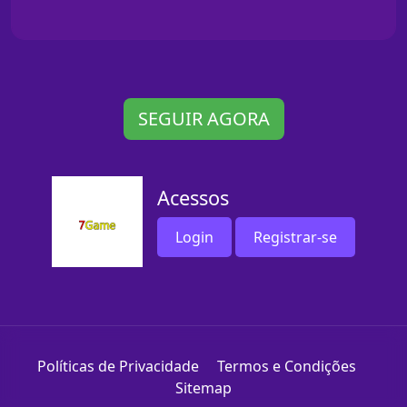
SEGUIR AGORA
Acessos
Login
Registrar-se
Políticas de Privacidade
Termos e Condições
Sitemap