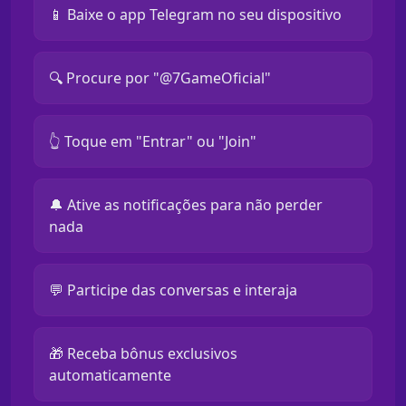
📱 Baixe o app Telegram no seu dispositivo
🔍 Procure por "@7GameOficial"
👆 Toque em "Entrar" ou "Join"
🔔 Ative as notificações para não perder
nada
💬 Participe das conversas e interaja
🎁 Receba bônus exclusivos
automaticamente