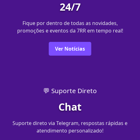
24/7
Fique por dentro de todas as novidades,
promoções e eventos da 7RR em tempo real!
Ver Notícias
💬 Suporte Direto
Chat
Suporte direto via Telegram, respostas rápidas e
atendimento personalizado!