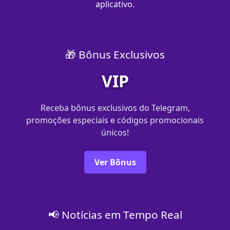
aplicativo.
🎁 Bônus Exclusivos
VIP
Receba bônus exclusivos do Telegram,
promoções especiais e códigos promocionais
únicos!
Ver Bônus
📢 Notícias em Tempo Real